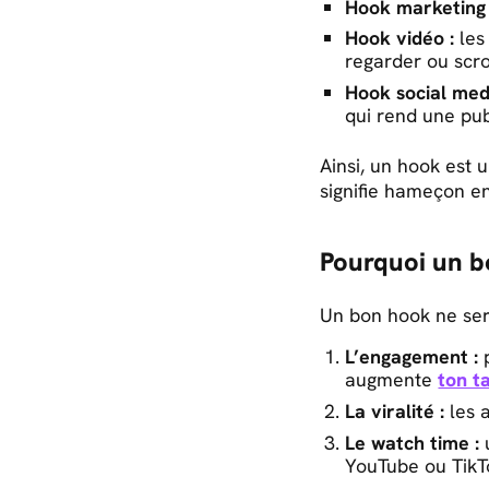
Hook marketing 
Hook vidéo :
les
regarder ou scro
Hook social med
qui rend une publ
Ainsi, un hook est 
signifie hameçon en
Pourquoi un b
Un bon hook ne sert
L’engagement :
p
augmente
ton t
La viralité :
les a
Le watch time :
u
YouTube ou TikT