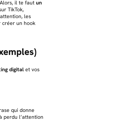
lors, il te faut
un
ur TikTok,
ttention, les
r créer un hook
exemples)
ing digital
et vos
phrase qui donne
à perdu l’attention