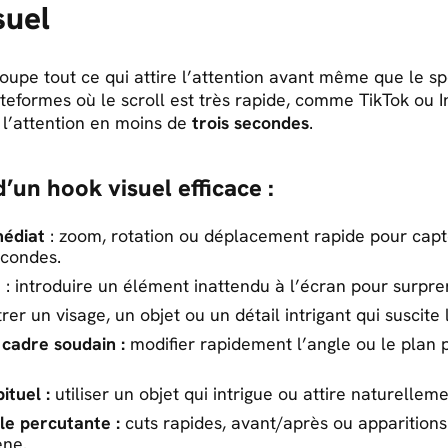
suel
oupe tout ce qui attire l’attention avant même que le s
teformes où le scroll est très rapide, comme TikTok ou In
 l’attention en moins de
trois secondes
.
d’un hook visuel efficace :
édiat
: zoom, rotation ou déplacement rapide pour capte
econdes.
e
: introduire un élément inattendu à l’écran pour surpre
rer un visage, un objet ou un détail intrigant qui suscite l
cadre soudain :
modifier rapidement l’angle ou le plan 
ituel :
utiliser un objet qui intrigue ou attire naturellem
lle percutante :
cuts rapides, avant/après ou apparition
ène.