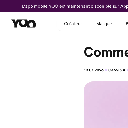
L’app mobile YOO est maintenant disponible sur
App
Créateur
Marque
B
Commen
·
13.01.2026
CASSIS K