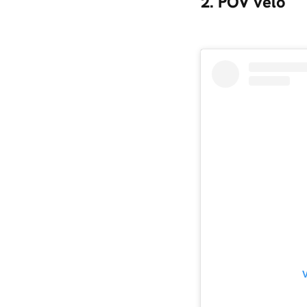
2. POV vélo
V