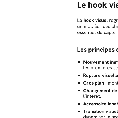
Le hook vi
Le
hook visuel
regr
un mot. Sur des pla
essentiel de capter
Les principes 
Mouvement imm
les premières s
Rupture visuell
Gros plan
: mont
Changement de 
l’intérêt.
Accessoire inhab
Transition visue
dynamiser la sc