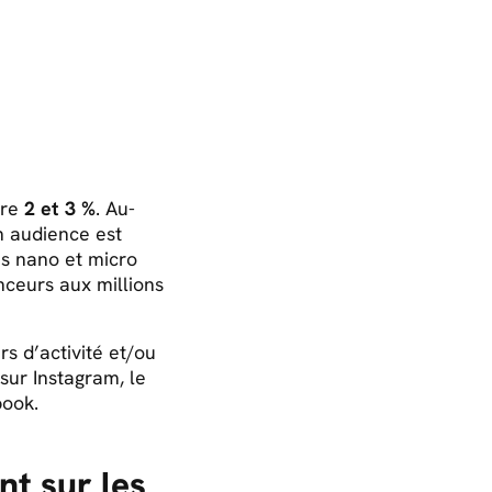
tre
2 et 3 %
. Au-
n audience est
es nano et micro
nceurs aux millions
rs d’activité et/ou
sur Instagram, le
book.
t sur les