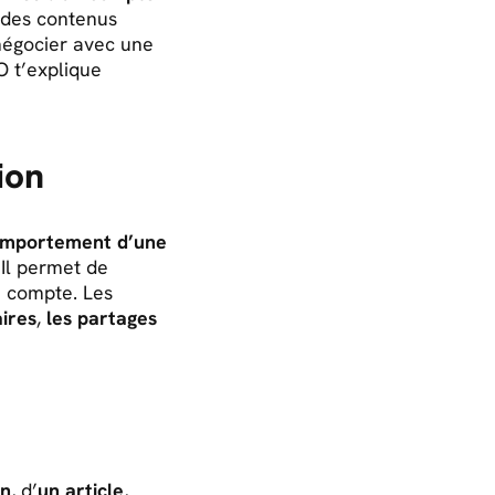
té des contenus
négocier avec une
O t’explique
ion
comportement d’une
 Il permet de
e compte. Les
ires
,
les partages
on
, d’
un article
,