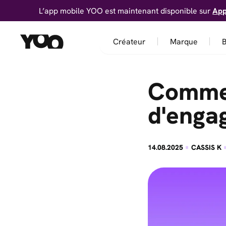
L’app mobile YOO est maintenant disponible sur
App
Créateur
Marque
B
Commen
d'enga
·
14.08.2025
CASSIS K