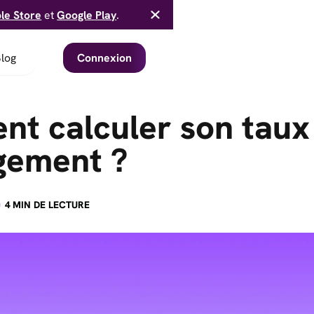
le Store
et
Google Play
.
log
Connexion
t calculer son taux
gement ?
·
4
MIN DE LECTURE